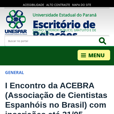
ACESSIBILIDADE
ALTO CONTRASTE
MAPA DO SITE
Universidade Estadual do Paraná
Escritório de
Relações
ENSINO SUPERIOR PÚBLICO, GRATUITO E DE
QUALIDADE
Busca
Bus
Internacionais
GENERAL
I Encontro da ACEBRA
(Associação de Cientistas
Espanhóis no Brasil) com