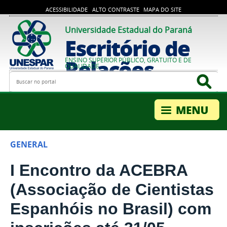
ACESSIBILIDADE
ALTO CONTRASTE
MAPA DO SITE
Universidade Estadual do Paraná
Escritório de
Relações
ENSINO SUPERIOR PÚBLICO, GRATUITO E DE
QUALIDADE
Busca
Bus
Internacionais
GENERAL
I Encontro da ACEBRA
(Associação de Cientistas
Espanhóis no Brasil) com