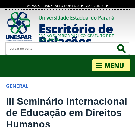
ACESSIBILIDADE
ALTO CONTRASTE
MAPA DO SITE
Universidade Estadual do Paraná
Escritório de
Relações
ENSINO SUPERIOR PÚBLICO, GRATUITO E DE
QUALIDADE
Busca
Bus
Internacionais
GENERAL
III Seminário Internacional
de Educação em Direitos
Humanos