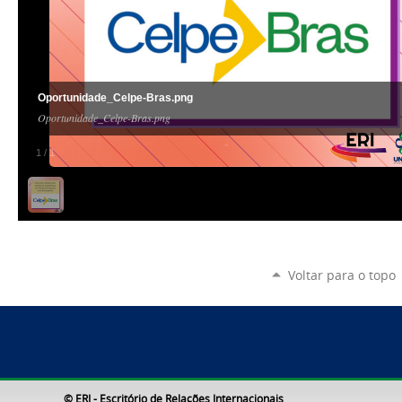
Oportunidade_Celpe-Bras.png
Oportunidade_Celpe-Bras.png
1
/
1
Voltar para o topo
© ERI - Escritório de Relações Internacionais