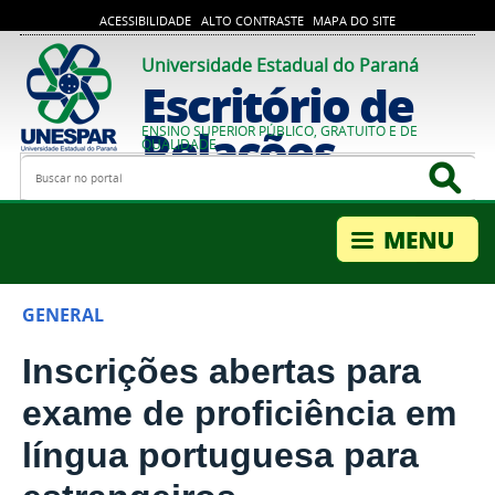
ACESSIBILIDADE
ALTO CONTRASTE
MAPA DO SITE
Universidade Estadual do Paraná
Escritório de
Relações
ENSINO SUPERIOR PÚBLICO, GRATUITO E DE
QUALIDADE
Busca
Bus
Internacionais
GENERAL
Inscrições abertas para
exame de proficiência em
língua portuguesa para