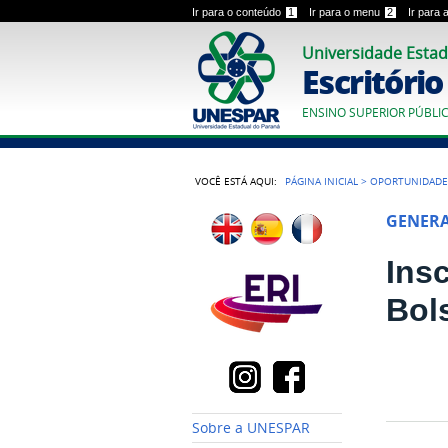
Ir para o conteúdo
1
Ir para o menu
2
Ir para
Universidade Estad
Escritóri
ENSINO SUPERIOR PÚBLI
VOCÊ ESTÁ AQUI:
PÁGINA INICIAL
>
OPORTUNIDADE
GENER
Ins
Bol
Sobre a UNESPAR