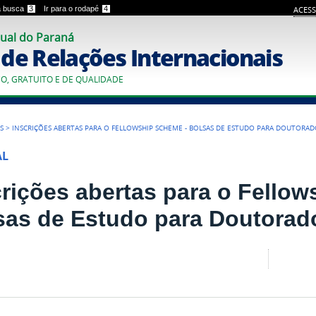
 a busca
3
Ir para o rodapé
4
ACESS
ual do Paraná
o de Relações Internacionais
CO, GRATUITO E DE QUALIDADE
S
>
INSCRIÇÕES ABERTAS PARA O FELLOWSHIP SCHEME - BOLSAS DE ESTUDO PARA DOUTOR
AL
crições abertas para o Fello
sas de Estudo para Doutora