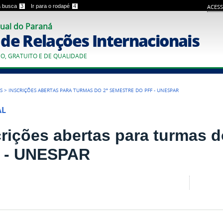
 a busca
3
Ir para o rodapé
4
ACESS
ual do Paraná
o de Relações Internacionais
CO, GRATUITO E DE QUALIDADE
S
>
INSCRIÇÕES ABERTAS PARA TURMAS DO 2º SEMESTRE DO PFF - UNESPAR
AL
crições abertas para turmas d
 - UNESPAR