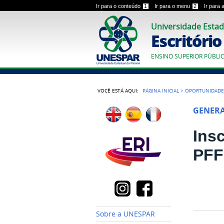
Ir para o conteúdo
1
Ir para o menu
2
Ir para
Universidade Estad
Escritóri
ENSINO SUPERIOR PÚBLI
VOCÊ ESTÁ AQUI:
PÁGINA INICIAL
>
OPORTUNIDADE
GENER
Ins
PFF
Sobre a UNESPAR