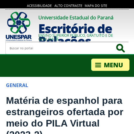
ACESSIBILIDADE
ALTO CONTRASTE
MAPA DO SITE
Universidade Estadual do Paraná
Escritório de
Relações
ENSINO SUPERIOR PÚBLICO, GRATUITO E DE
QUALIDADE
Busca
Bus
Internacionais
GENERAL
Matéria de espanhol para
estrangeiros ofertada por
meio do PILA Virtual