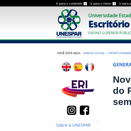
Ir para o conteúdo
1
Ir para o menu
2
Ir para
Universidade Estad
Escritóri
ENSINO SUPERIOR PÚBLI
VOCÊ ESTÁ AQUI:
PÁGINA INICIAL
>
OPORTUNIDADE
GENER
Nov
do 
sem
Sobre a UNESPAR