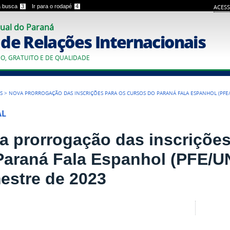
 a busca
3
Ir para o rodapé
4
ACESS
ual do Paraná
o de Relações Internacionais
CO, GRATUITO E DE QUALIDADE
S
>
NOVA PRORROGAÇÃO DAS INSCRIÇÕES PARA OS CURSOS DO PARANÁ FALA ESPANHOL (PFE/
AL
a prorrogação das inscrições
Paraná Fala Espanhol (PFE/U
estre de 2023