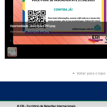
Oportunidade_Inscrições PFI.png
Oportunidade_Inscrições PFI.png
1
/
1
Voltar para o topo
© ERI - Escritório de Relações Internacionais