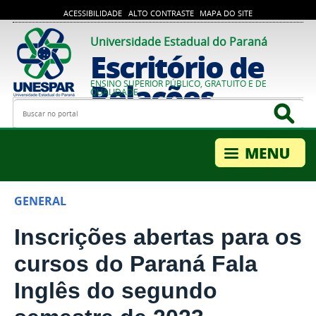
ACESSIBILIDADE
ALTO CONTRASTE
MAPA DO SITE
Universidade Estadual do Paraná
Escritório de
Relações
ENSINO SUPERIOR PÚBLICO, GRATUITO E DE
QUALIDADE
Busca
Bus
Internacionais
GENERAL
Inscrições abertas para os
cursos do Paraná Fala
Inglês do segundo