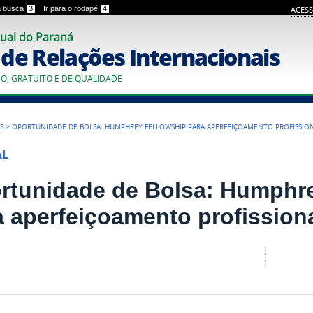
 a busca
3
Ir para o rodapé
4
ACESS
ual do Paraná
o de Relações Internacionais
CO, GRATUITO E DE QUALIDADE
S
>
OPORTUNIDADE DE BOLSA: HUMPHREY FELLOWSHIP PARA APERFEIÇOAMENTO PROFISSIO
AL
rtunidade de Bolsa: Humphre
a aperfeiçoamento profission