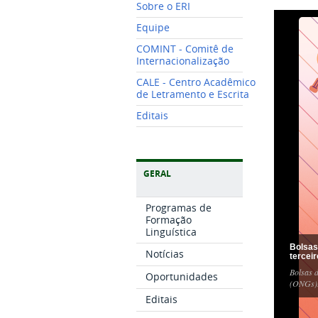
Sobre o ERI
Equipe
COMINT - Comitê de
Internacionalização
CALE - Centro Acadêmico
de Letramento e Escrita
Editais
GERAL
Programas de
Formação
Linguística
Bolsas
Notícias
tercei
Bolsas d
Oportunidades
(ONGs)
Editais