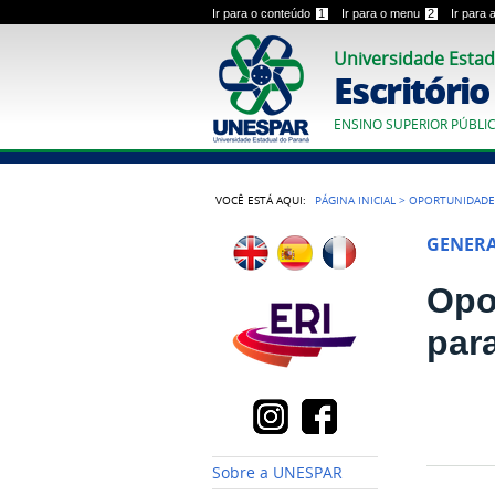
Ir para o conteúdo
1
Ir para o menu
2
Ir para
Universidade Estad
Escritóri
ENSINO SUPERIOR PÚBLI
VOCÊ ESTÁ AQUI:
PÁGINA INICIAL
>
OPORTUNIDADE
GENER
Opo
par
Sobre a UNESPAR