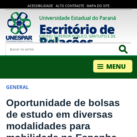
ACESSIBILIDADE
ALTO CONTRASTE
MAPA DO SITE
Universidade Estadual do Paraná
Escritório de
Relações
ENSINO SUPERIOR PÚBLICO, GRATUITO E DE
QUALIDADE
Busca
Bus
Internacionais
GENERAL
Oportunidade de bolsas
de estudo em diversas
modalidades para