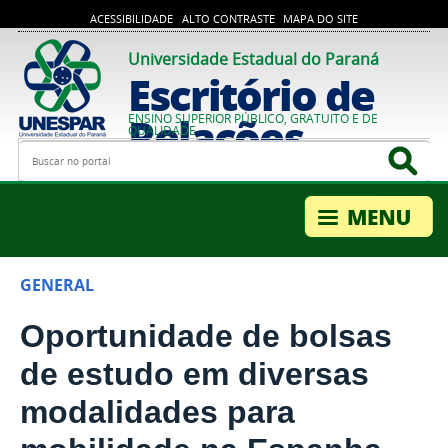
ACESSIBILIDADE
ALTO CONTRASTE
MAPA DO SITE
Universidade Estadual do Paraná
Escritório de
Relações
ENSINO SUPERIOR PÚBLICO, GRATUITO E DE
QUALIDADE
Busca
Bus
Internacionais
GENERAL
Oportunidade de bolsas
de estudo em diversas
modalidades para