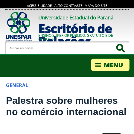
ACESSIBILIDADE
ALTO CONTRASTE
MAPA DO SITE
Universidade Estadual do Paraná
Escritório de
Relações
ENSINO SUPERIOR PÚBLICO, GRATUITO E DE
QUALIDADE
Busca
Bus
Internacionais
GENERAL
Palestra sobre mulheres
no comércio internacional