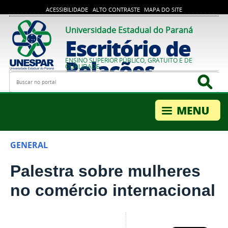
ACESSIBILIDADE
ALTO CONTRASTE
MAPA DO SITE
Universidade Estadual do Paraná
Escritório de
Relações
ENSINO SUPERIOR PÚBLICO, GRATUITO E DE
QUALIDADE
Busca
Bus
Internacionais
GENERAL
Palestra sobre mulheres
no comércio internacional