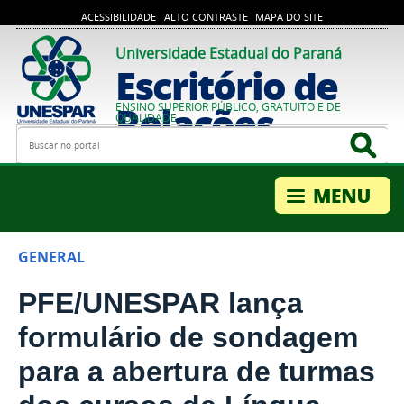
ACESSIBILIDADE
ALTO CONTRASTE
MAPA DO SITE
Universidade Estadual do Paraná
Escritório de
Relações
ENSINO SUPERIOR PÚBLICO, GRATUITO E DE
QUALIDADE
Busca
Bus
Internacionais
GENERAL
PFE/UNESPAR lança
formulário de sondagem
para a abertura de turmas