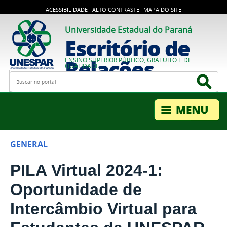
ACESSIBILIDADE
ALTO CONTRASTE
MAPA DO SITE
Universidade Estadual do Paraná
Escritório de
Relações
ENSINO SUPERIOR PÚBLICO, GRATUITO E DE
QUALIDADE
Busca
Bus
Internacionais
GENERAL
PILA Virtual 2024-1:
Oportunidade de
Intercâmbio Virtual para