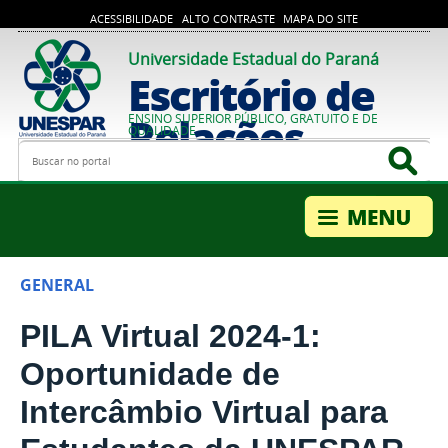
ACESSIBILIDADE
ALTO CONTRASTE
MAPA DO SITE
Universidade Estadual do Paraná
Escritório de
Relações
ENSINO SUPERIOR PÚBLICO, GRATUITO E DE
QUALIDADE
Busca
Bus
Internacionais
GENERAL
PILA Virtual 2024-1:
Oportunidade de
Intercâmbio Virtual para