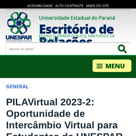
ACESSIBILIDADE
ALTO CONTRASTE
MAPA DO SITE
Universidade Estadual do Paraná
Escritório de
Relações
ENSINO SUPERIOR PÚBLICO, GRATUITO E DE
QUALIDADE
Busca
Bus
Internacionais
GENERAL
PILAVirtual 2023-2:
Oportunidade de
Intercâmbio Virtual para