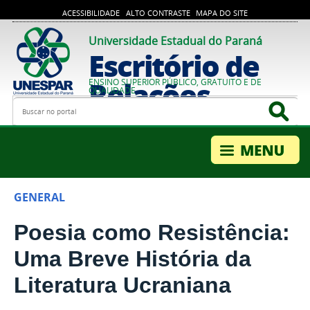
ACESSIBILIDADE
ALTO CONTRASTE
MAPA DO SITE
Universidade Estadual do Paraná
Escritório de
Relações
ENSINO SUPERIOR PÚBLICO, GRATUITO E DE
QUALIDADE
Busca
Bus
Internacionais
GENERAL
Poesia como Resistência:
Uma Breve História da
Literatura Ucraniana