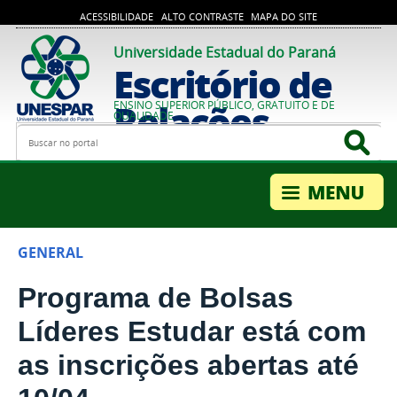
ACESSIBILIDADE
ALTO CONTRASTE
MAPA DO SITE
Universidade Estadual do Paraná
Escritório de
Relações
ENSINO SUPERIOR PÚBLICO, GRATUITO E DE
QUALIDADE
Busca
Bus
Internacionais
GENERAL
Programa de Bolsas
Líderes Estudar está com
as inscrições abertas até