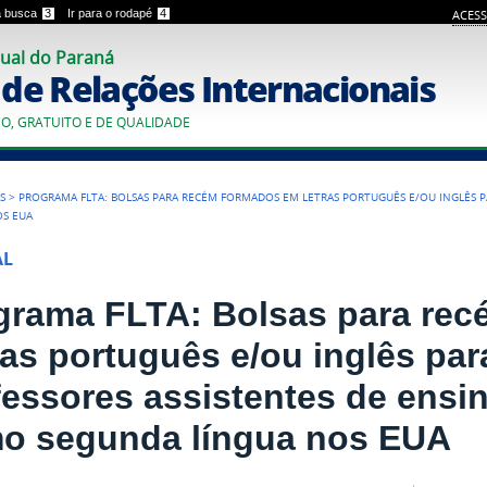
 a busca
3
Ir para o rodapé
4
ACESS
ual do Paraná
o de Relações Internacionais
CO, GRATUITO E DE QUALIDADE
S
>
PROGRAMA FLTA: BOLSAS PARA RECÉM FORMADOS EM LETRAS PORTUGUÊS E/OU INGLÊS 
OS EUA
AL
grama FLTA: Bolsas para re
ras português e/ou inglês pa
fessores assistentes de ensi
o segunda língua nos EUA