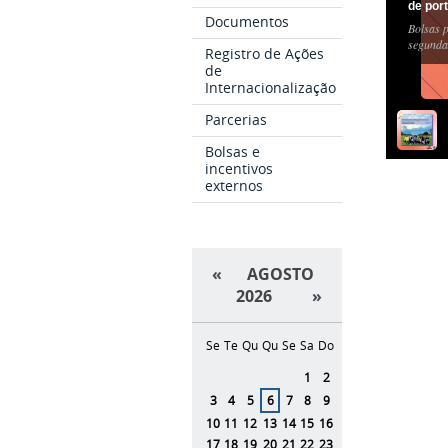
de por
Documentos
Bolsas p
segunda
Registro de Ações
de
Internacionalização
Parcerias
Bolsas e
incentivos
externos
«
AGOSTO
2026
»
Se
Te
Qu
Qu
Se
Sa
Do
Agosto
1
2
3
4
5
6
7
8
9
10
11
12
13
14
15
16
17
18
19
20
21
22
23