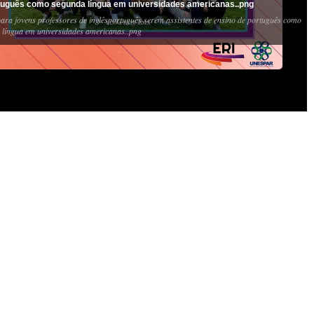
tuguês como segunda língua em universidades americanas..png
ara jovens professores de inglêsportuguês serem assistentes de ensino de português como
 língua em universidades americanas..png