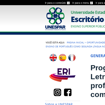
Ir para o conteúdo
1
Ir para o menu
2
Ir para
Universidade Estad
Escritóri
ENSINO SUPERIOR PÚBLI
VOCÊ ESTÁ AQUI:
PÁGINA INICIAL
>
OPORTUNIDADE
ENSINO DE PORTUGUÊS COMO SEGUNDA LÍNGUA N
GENER
Pro
Let
pro
com
Sobre a UNESPAR