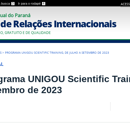
 a busca
3
Ir para o rodapé
4
ACESS
ual do Paraná
o de Relações Internacionais
CO, GRATUITO E DE QUALIDADE
S
>
PROGRAMA UNIGOU SCIENTIFIC TRAINING, DE JULHO A SETEMBRO DE 2023
AL
grama UNIGOU Scientific Trai
embro de 2023