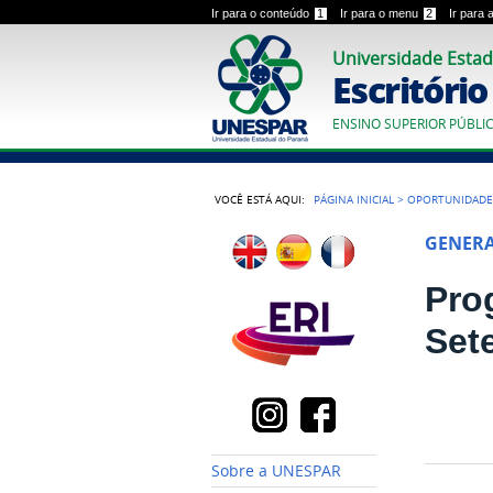
Ir para o conteúdo
1
Ir para o menu
2
Ir para
Universidade Estad
Escritóri
ENSINO SUPERIOR PÚBLI
VOCÊ ESTÁ AQUI:
PÁGINA INICIAL
>
OPORTUNIDADE
GENER
Pro
Set
Sobre a UNESPAR