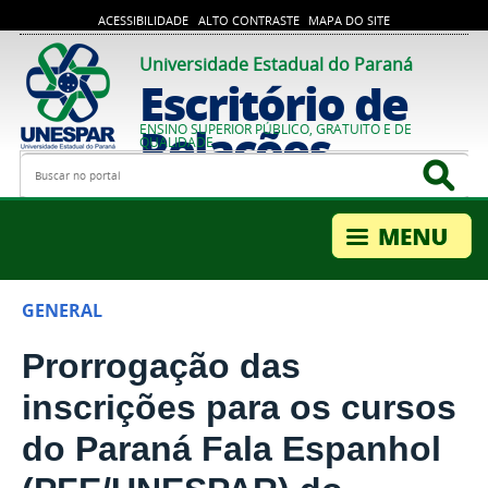
ACESSIBILIDADE
ALTO CONTRASTE
MAPA DO SITE
Universidade Estadual do Paraná
Escritório de
Relações
ENSINO SUPERIOR PÚBLICO, GRATUITO E DE
QUALIDADE
Busca
Bus
Internacionais
GENERAL
Prorrogação das
inscrições para os cursos
do Paraná Fala Espanhol