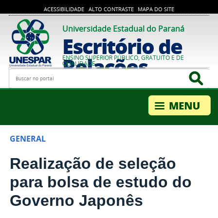
ACESSIBILIDADE
ALTO CONTRASTE
MAPA DO SITE
Universidade Estadual do Paraná
Escritório de
Relações
ENSINO SUPERIOR PÚBLICO, GRATUITO E DE
QUALIDADE
Busca
Bus
Internacionais
GENERAL
Realização de seleção
para bolsa de estudo do
Governo Japonês