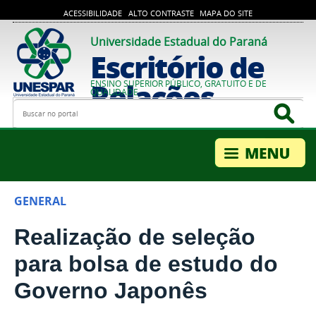
ACESSIBILIDADE
ALTO CONTRASTE
MAPA DO SITE
Universidade Estadual do Paraná
Escritório de
Relações
ENSINO SUPERIOR PÚBLICO, GRATUITO E DE
QUALIDADE
Busca
Bus
Internacionais
GENERAL
Realização de seleção
para bolsa de estudo do
Governo Japonês