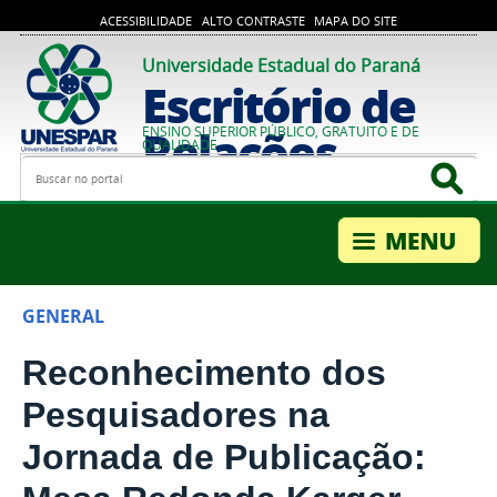
ACESSIBILIDADE
ALTO CONTRASTE
MAPA DO SITE
Universidade Estadual do Paraná
Escritório de
Relações
ENSINO SUPERIOR PÚBLICO, GRATUITO E DE
QUALIDADE
Busca
Bus
Internacionais
GENERAL
Reconhecimento dos
Pesquisadores na
Jornada de Publicação: