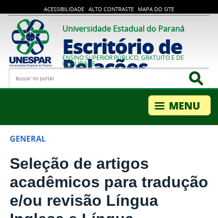
ACESSIBILIDADE
ALTO CONTRASTE
MAPA DO SITE
Universidade Estadual do Paraná
Escritório de
Relações
ENSINO SUPERIOR PÚBLICO, GRATUITO E DE
QUALIDADE
Busca
Bus
Internacionais
GENERAL
Seleção de artigos
acadêmicos para tradução
e/ou revisão Língua