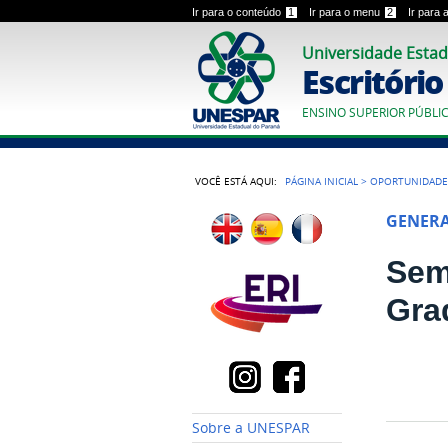
Ir para o conteúdo
1
Ir para o menu
2
Ir para
Universidade Estad
Escritóri
ENSINO SUPERIOR PÚBLI
VOCÊ ESTÁ AQUI:
PÁGINA INICIAL
>
OPORTUNIDADE
GENER
Sem
Gra
Sobre a UNESPAR