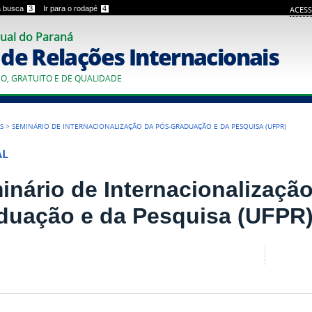
 a busca
3
Ir para o rodapé
4
ACESS
ual do Paraná
o de Relações Internacionais
CO, GRATUITO E DE QUALIDADE
S
>
SEMINÁRIO DE INTERNACIONALIZAÇÃO DA PÓS-GRADUAÇÃO E DA PESQUISA (UFPR)
AL
inário de Internacionalizaçã
duação e da Pesquisa (UFPR