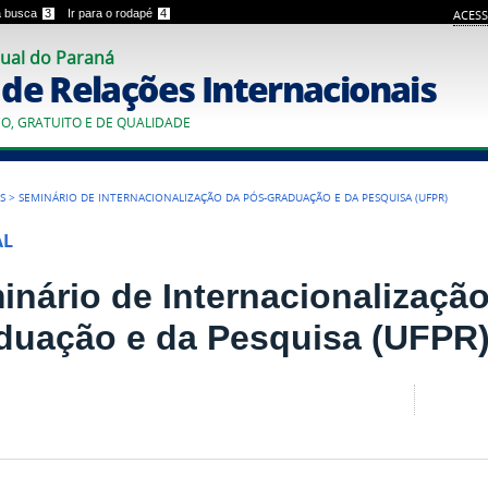
 a busca
3
Ir para o rodapé
4
ACESS
ual do Paraná
o de Relações Internacionais
CO, GRATUITO E DE QUALIDADE
S
>
SEMINÁRIO DE INTERNACIONALIZAÇÃO DA PÓS-GRADUAÇÃO E DA PESQUISA (UFPR)
AL
inário de Internacionalizaçã
duação e da Pesquisa (UFPR