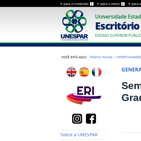
Ir para o conteúdo
1
Ir para o menu
2
Ir para
Universidade Estad
Escritóri
ENSINO SUPERIOR PÚBLI
VOCÊ ESTÁ AQUI:
PÁGINA INICIAL
>
OPORTUNIDADE
GENER
Sem
Gra
Sobre a UNESPAR