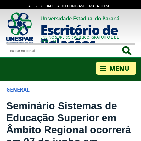
ACESSIBILIDADE
ALTO CONTRASTE
MAPA DO SITE
Universidade Estadual do Paraná
Escritório de
Relações
ENSINO SUPERIOR PÚBLICO, GRATUITO E DE
QUALIDADE
Busca
Bus
Internacionais
GENERAL
Seminário Sistemas de
Educação Superior em
Âmbito Regional ocorrerá