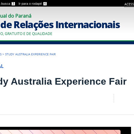
 a busca
3
Ir para o rodapé
4
ACESS
ual do Paraná
o de Relações Internacionais
CO, GRATUITO E DE QUALIDADE
S
>
STUDY AUSTRALIA EXPERIENCE FAIR
AL
dy Australia Experience Fair