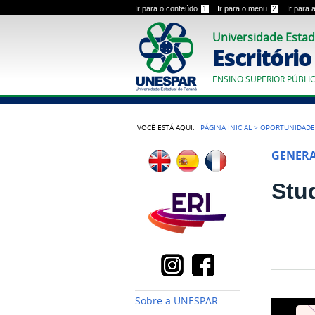
Ir para o conteúdo
1
Ir para o menu
2
Ir para
Universidade Estad
Escritóri
ENSINO SUPERIOR PÚBLI
VOCÊ ESTÁ AQUI:
PÁGINA INICIAL
>
OPORTUNIDADE
GENER
Stu
Sobre a UNESPAR