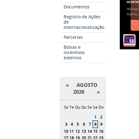
ocorre
Documentos
Webinar
inglesa,
Registro de Ações
de
Internacionalização
Parcerias
Bolsas e
incentivos
externos
«
AGOSTO
2026
»
Se
Te
Qu
Qu
Se
Sa
Do
Agosto
1
2
3
4
5
6
7
8
9
10
11
12
13
14
15
16
17
18
19
20
21
22
23