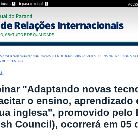
 a busca
3
Ir para o rodapé
4
ACESS
ual do Paraná
o de Relações Internacionais
CO, GRATUITO E DE QUALIDADE
S
>
WEBINAR "ADAPTANDO NOVAS TECNOLOGIAS PARA CAPACITAR O ENSINO, APRENDIZADO E
05 DE SETEMBRO
AL
inar "Adaptando novas tecno
acitar o ensino, aprendizado 
gua inglesa", promovido pelo 
tish Council), ocorrerá em 05