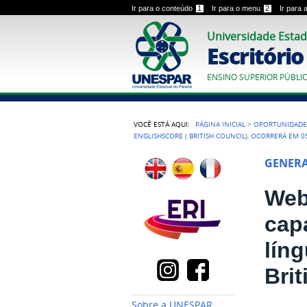
Ir para o conteúdo
1
Ir para o menu
2
Ir para
Universidade Estad
Escritóri
ENSINO SUPERIOR PÚBLI
VOCÊ ESTÁ AQUI:
PÁGINA INICIAL
>
OPORTUNIDADE
ENGLISHSCORE ( BRITISH COUNCIL), OCORRERÁ EM 
GENER
Web
cap
lín
Bri
Sobre a UNESPAR