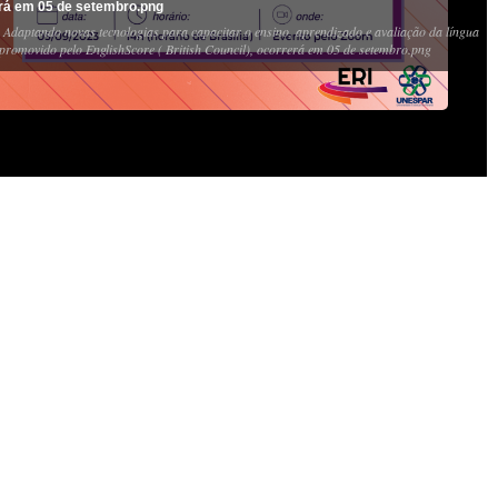
rá em 05 de setembro.png
 Adaptando novas tecnologias para capacitar o ensino, aprendizado e avaliação da língua
 promovido pelo EnglishScore ( British Council), ocorrerá em 05 de setembro.png