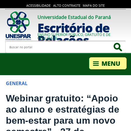
ACESSIBILIDADE
ALTO CONTRASTE
MAPA DO SITE
Universidade Estadual do Paraná
Escritório de
Relações
ENSINO SUPERIOR PÚBLICO, GRATUITO E DE
QUALIDADE
Busca
Bus
Internacionais
GENERAL
Webinar gratuito: “Apoio
ao aluno e estratégias de
bem-estar para um novo