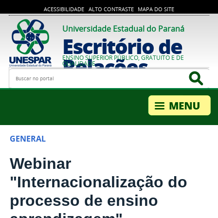
ACESSIBILIDADE
ALTO CONTRASTE
MAPA DO SITE
Universidade Estadual do Paraná
Escritório de
Relações
ENSINO SUPERIOR PÚBLICO, GRATUITO E DE
QUALIDADE
Busca
Bus
Internacionais
GENERAL
Webinar
"Internacionalização do
processo de ensino