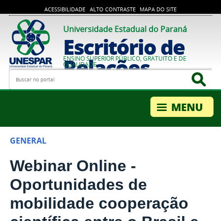
ACESSIBILIDADE
ALTO CONTRASTE
MAPA DO SITE
Universidade Estadual do Paraná
Escritório de
Relações
ENSINO SUPERIOR PÚBLICO, GRATUITO E DE
QUALIDADE
Busca
Bus
Internacionais
GENERAL
Webinar Online -
Oportunidades de
mobilidade cooperação