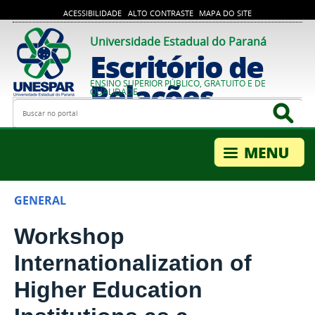
ACESSIBILIDADE
ALTO CONTRASTE
MAPA DO SITE
Universidade Estadual do Paraná
Escritório de
Relações
ENSINO SUPERIOR PÚBLICO, GRATUITO E DE
QUALIDADE
Busca
Bus
Internacionais
GENERAL
Workshop
Internationalization of
Higher Education