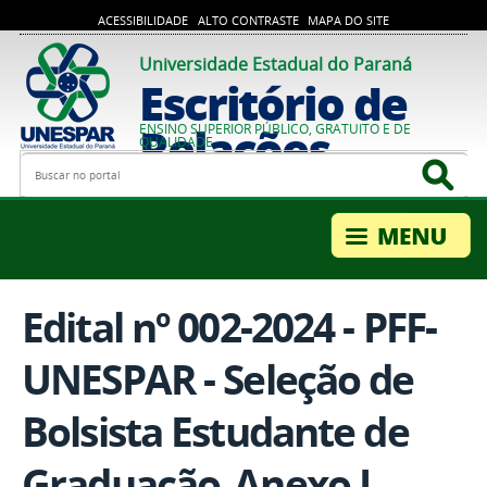
ACESSIBILIDADE
ALTO CONTRASTE
MAPA DO SITE
Universidade Estadual do Paraná
Escritório de
Relações
ENSINO SUPERIOR PÚBLICO, GRATUITO E DE
QUALIDADE
Busca
Bus
Internacionais
Edital nº 002-2024 - PFF-
UNESPAR - Seleção de
Bolsista Estudante de
Graduação_Anexo I