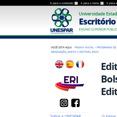
Ir para o conteúdo
1
Ir para o menu
2
Ir para
Universidade Estad
Escritóri
ENSINO SUPERIOR PÚBLI
VOCÊ ESTÁ AQUI:
PÁGINA INICIAL
>
PROGRAMAS DE 
GRADUAÇÃO_ANEXO II EDITÁVEL.DOCX
Edi
Bol
Edi
Sobre a UNESPAR
Edital