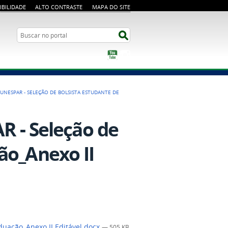
IBILIDADE
ALTO CONTRASTE
MAPA DO SITE
Busca
Buscar no portal
YouTube
Instagram
F-UNESPAR - SELEÇÃO DE BOLSISTA ESTUDANTE DE
 - Seleção de
ão_Anexo II
duação_Anexo II Editável.docx
— 505 KB