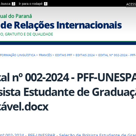
 a busca
3
Ir para o rodapé
4
ACESS
ual do Paraná
o de Relações Internacionais
CO, GRATUITO E DE QUALIDADE
FORMAÇÃO LINGUÍSTICA
>
FRANCÊS
>
EDITAIS PFF
>
EDITAIS 2024
>
EDITAL Nº 002-2024 - PF
tal nº 002-2024 - PFF-UNESPAR
sista Estudante de Graduaç
tável.docx
 nº 002-2024 - PFF-UNESPAR - Seleção de Bolsista Estudante de Gra