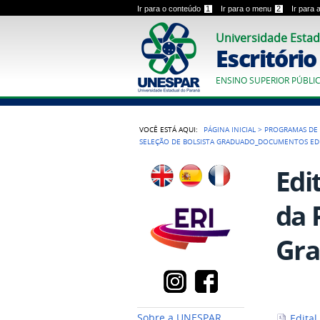
Ir para o conteúdo
1
Ir para o menu
2
Ir para
Universidade Estad
Escritóri
ENSINO SUPERIOR PÚBLI
VOCÊ ESTÁ AQUI:
PÁGINA INICIAL
>
PROGRAMAS DE 
SELEÇÃO DE BOLSISTA GRADUADO_DOCUMENTOS EDI
Edi
da P
Gra
Sobre a UNESPAR
Edital 