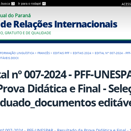
 a busca
3
Ir para o rodapé
4
ACESS
ual do Paraná
o de Relações Internacionais
CO, GRATUITO E DE QUALIDADE
FORMAÇÃO LINGUÍSTICA
>
FRANCÊS
>
EDITAIS PFF
>
EDITAIS 2024
>
EDITAL Nº 007-2024 - PFF
TÁVEIS.DOCX
tal nº 007-2024 - PFF-UNESP
rova Didática e Final - Selec
duado_documentos editáve
nº 007-2024 - PFF-UNESPAR - Resultado da Prova Didática e Final - S