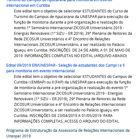
internacional em Curitiba
Este edital tem o objetivo de selecionar ESTUDANTES do Curso de
Turismo do Campus de Apucarana da UNESPAR para execução da
função de monitoria durante a pré-organização e realização do
evento 1º Seminário Internacional ZICOSUR Universitário 2019 -
Energias Renováveis (1° SIZU – ER 2019), 29° Plenária de Reitores da
Rede ZICOSUR Universitários e 4° Encontro de Relações
Internacionais ZICOSUR Universitário, a ser realizado no Palácio
Iguaçu, em Curitiba. INSCRIÇÕES: DE 24 DE ABRIL A 01 DE MAIO DE
2019. INFORMAÇÕES COMPLETAS NO EDITAL (ARQUIVO ABAIXO)
Edital 09/2019 ERI/UNESPAR - Seleção de estudantes dos Campi I e II
para monitoria em evento internacional
Este edital tem o objetivo de selecionar ESTUDANTES do Campus de
Curitiba I (EMBAP) ou II (FAP) da UNESPAR para execução da função
de monitoria durante a pré-organização e realização do evento 1º
Seminário Internacional ZICOSUR Universitário 2019 - Energias
Renováveis (1° SIZU – ER 2019), 29° Plenária de Reitores da Rede
ZICOSUR Universitários e 4° Encontro de Relações Internacionais
ZICOSUR Universitário, a ser realizado no Palácio Iguaçu, em
Curitiba. INSCRIÇÕES DE 23/04/2019 A 01/05/2019. PARA
INFORMAÇÕES COMPLETAS, ACESSE O ARQUIVO DO EDITAL.
Programa de Estruturação da Assessoria de Relações Internacionais da
Unespar 2019