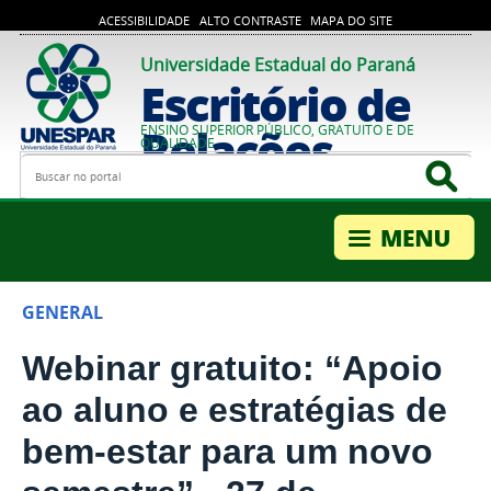
ACESSIBILIDADE
ALTO CONTRASTE
MAPA DO SITE
Universidade Estadual do Paraná
Escritório de
Relações
ENSINO SUPERIOR PÚBLICO, GRATUITO E DE
QUALIDADE
Busca
Bus
Internacionais
GENERAL
Webinar gratuito: “Apoio
ao aluno e estratégias de
bem-estar para um novo