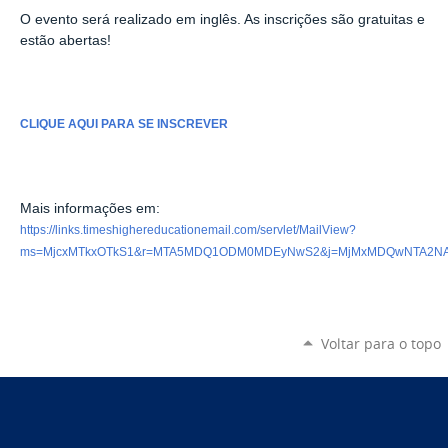
O evento será realizado em inglês. As
inscrições são gratuitas e
estão abertas
!
CLIQUE AQUI PARA SE INSCREVER
Mais informações em:
https://links.timeshighereducationemail.com/servlet/MailView?
ms=MjcxMTkxOTkS1&r=MTA5MDQ1ODM0MDEyNwS2&j=MjMxMDQwNTA2NAS
Voltar para o topo