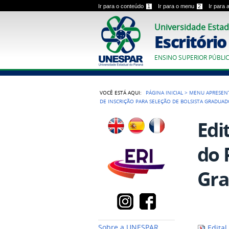
Ir para o conteúdo
1
Ir para o menu
2
Ir para
Universidade Estad
Escritóri
ENSINO SUPERIOR PÚBLI
VOCÊ ESTÁ AQUI:
PÁGINA INICIAL
>
MENU APRESEN
DE INSCRIÇÃO PARA SELEÇÃO DE BOLSISTA GRADUAD
Edi
do 
Gra
Sobre a UNESPAR
Edital