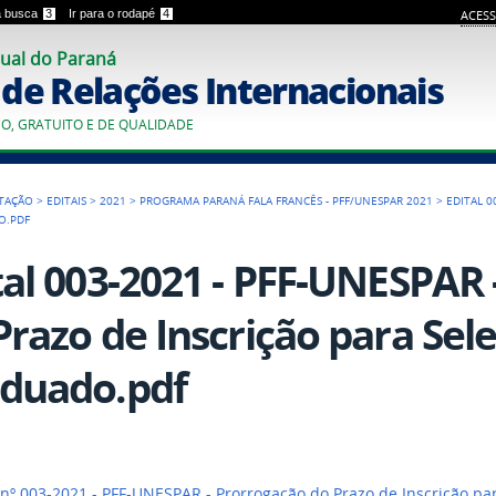
 a busca
3
Ir para o rodapé
4
ACESS
ual do Paraná
o de Relações Internacionais
CO, GRATUITO E DE QUALIDADE
TAÇÃO
>
EDITAIS
>
2021
>
PROGRAMA PARANÁ FALA FRANCÊS - PFF/UNESPAR 2021
>
EDITAL 0
O.PDF
tal 003-2021 - PFF-UNESPAR
Prazo de Inscrição para Sele
duado.pdf
 nº 003-2021 - PFF-UNESPAR - Prorrogação do Prazo de Inscrição pa