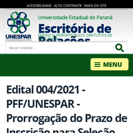
ACESSIBILIDADE
ALTO CONTRASTE
MAPA DO SITE
Universidade Estadual do Paraná
Escritório de
Relações
ENSINO SUPERIOR PÚBLICO, GRATUITO E DE
QUALIDADE
Busca
Bus
Internacionais
Edital 004/2021 -
PFF/UNESPAR -
Prorrogação do Prazo de
Inscrição para Seleção