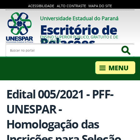
ACESSIBILIDADE
ALTO CONTRASTE
MAPA DO SITE
Universidade Estadual do Paraná
Escritório de
Relações
ENSINO SUPERIOR PÚBLICO, GRATUITO E DE
QUALIDADE
Busca
Bus
Internacionais
Edital 005/2021 - PFF-
UNESPAR -
Homologação das
Incrições para Seleção