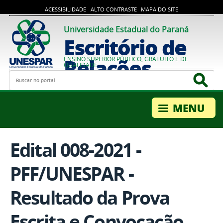
ACESSIBILIDADE
ALTO CONTRASTE
MAPA DO SITE
Universidade Estadual do Paraná
Escritório de
Relações
ENSINO SUPERIOR PÚBLICO, GRATUITO E DE
QUALIDADE
Busca
Bus
Internacionais
Edital 008-2021 -
PFF/UNESPAR -
Resultado da Prova
Escrita e Convocação