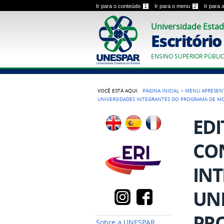
Ir para o conteúdo
1
Ir para o menu
2
Ir para
Universidade Estad
Escritóri
ENSINO SUPERIOR PÚBLI
VOCÊ ESTÁ AQUI:
PÁGINA INICIAL
>
MENU APRESEN
UNIVERSIDADES INTEGRANTES DO PROGRAMA DE MO
EDI
CON
IN
UNI
PR
Sobre a UNESPAR