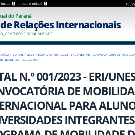
 a busca
3
Ir para o rodapé
4
ACESS
ual do Paraná
o de Relações Internacionais
CO, GRATUITO E DE QUALIDADE
TAÇÃO
>
EDITAIS
>
2023
>
EDITAL N.º 001/2023 - ERI/UNESPAR - CONVOCATÓRIA DE MOBIL
BILIDADE DA REDE ZICOSUR
TAL N.º 001/2023 - ERI/UNE
VOCATÓRIA DE MOBILID
TERNACIONAL PARA ALUNO
VERSIDADES INTEGRANTES
OGRAMA DE MOBILIDADE D